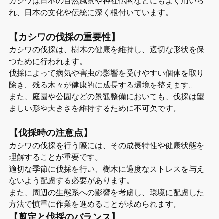
カシワは日本の自然風景や神社仏閣などにもよく用いら
れ、日本の文化や伝統に深く根付いています。
【カシワの伐採の重要性】
カシワの伐採は、樹木の健康を維持し、適切な形状を保
つために行われます。
伐採によって病気や害虫の影響を受けやすい個体を取り
除き、残る木々が健康的に成長する環境を整えます。
また、庭園や公園などの景観整備においても、伐採は望
ましい形や大きさを維持するために不可欠です。
【伐採時の注意点】
カシワの伐採を行う際には、その成長特性や健康状態を
理解することが重要です。
適切な季節に伐採を行い、樹木に過度なストレスを与え
ないよう配慮する必要があります。
また、周辺の生態系への影響を考慮し、環境に配慮した
方法で慎重に作業を進めることが求められます。
【剪定と伐採のバランス】