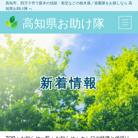
高知市、四万十市
で庭木の伐採・剪定などの植木屋／造園屋をお探しなら
高
知県お助け隊
へ
高知県お助け隊
新着情報
TOP
>
お知らせ一覧
>
お知らせ
>
カシワの特徴と伐採に