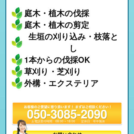
庭木・植木の伐採
庭木・植木の剪定
生垣の刈り込み・枝落と
し
1本からの伐採OK
草刈り・芝刈り
外構・エクステリア
050-3085-2090
お電話受付時間
08:00 ~ 18:00
定休日
年中無休