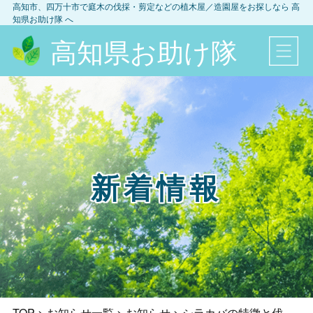
高知市、四万十市
で庭木の伐採・剪定などの植木屋／造園屋をお探しなら
高
知県お助け隊
へ
高知県お助け隊
新着情報
TOP
>
お知らせ一覧
>
お知らせ
>
シラカバの特徴と伐