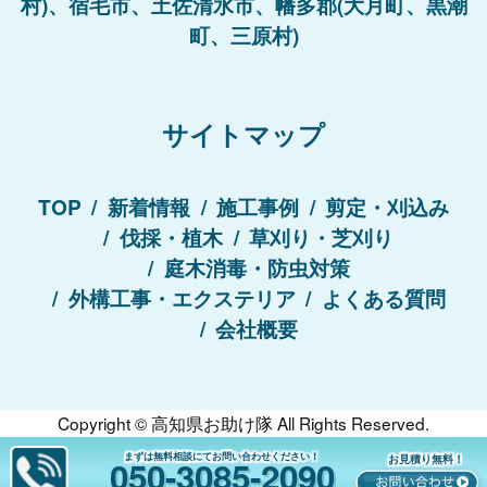
村)、宿毛市、土佐清水市、幡多郡(大月町、黒潮
町、三原村)
サイトマップ
TOP
新着情報
施工事例
剪定・刈込み
伐採・植木
草刈り・芝刈り
庭木消毒・防虫対策
外構工事・エクステリア
よくある質問
会社概要
Copyright ©
高知県お助け隊
All Rights Reserved.
まずは無料相談にてお問い合わせください！
お見積り無料！
050-3085-2090