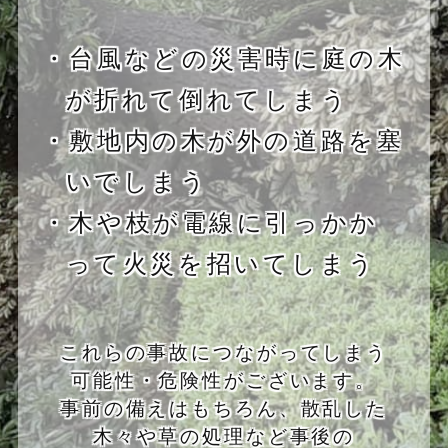
・台風などの災害時に庭の木
が折れて倒れてしまう
・敷地内の木が外の道路を塞
いでしまう
・木や枝が電線に引っかか
って火災を招いてしまう
これらの事故につながってしまう
可能性・危険性がございます。
事前の備えはもちろん、散乱した
木々や草の処理など事後の