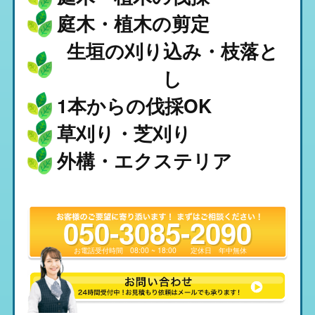
庭木・植木の剪定
生垣の刈り込み・枝落と
し
1本からの伐採OK
草刈り・芝刈り
外構・エクステリア
050-3085-2090
お電話受付時間
08:00 ~ 18:00
定休日
年中無休