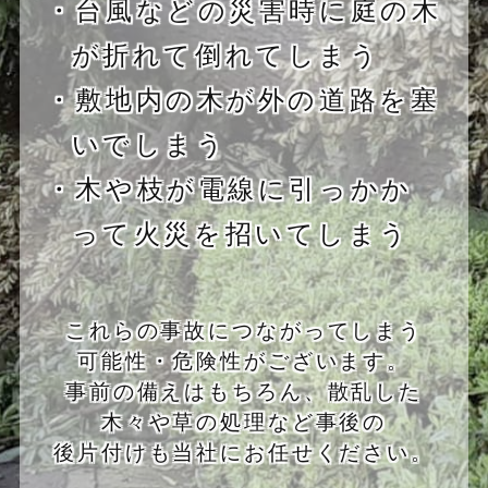
・台風などの災害時に庭の木
が折れて倒れてしまう
・敷地内の木が外の道路を塞
いでしまう
・木や枝が電線に引っかか
って火災を招いてしまう
これらの事故につながってしまう
可能性・危険性がございます。
事前の備えはもちろん、散乱した
木々や草の処理など事後の
後片付けも当社にお任せください。