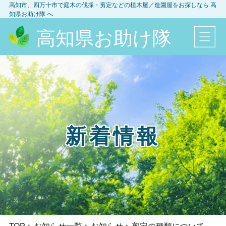
高知市、四万十市
で庭木の伐採・剪定などの植木屋／造園屋をお探しなら
高
知県お助け隊
へ
高知県お助け隊
新着情報
TOP
>
お知らせ一覧
>
お知らせ
>
剪定の種類について