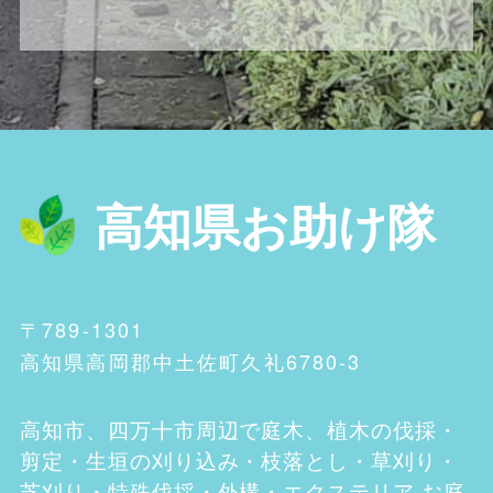
高知県お助け隊
〒789-1301
高知県高岡郡中土佐町久礼6780-3
高知市、四万十市
周辺で庭木、植木の伐採・
剪定・生垣の刈り込み・枝落とし・草刈り・
芝刈り・特殊伐採・外構・エクステリア お庭