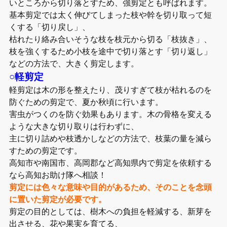
いところから切り落とすため、強剪定とも呼ばれます。
基本剪定では太く伸びてしまった枝や幹を切り取って短
くする「切り戻し」、
枯れたり絡み合いそうな枝を枝元から切る「枝抜き」、
枝を強くするため小枝を途中で切り落とす「切り返し」
などの方法で、大きく剪定します。
○軽剪定
軽剪定は木の形を整えたり、茂りすぎて枝が枯れるのを
防ぐための剪定で、夏か秋頃に行います。
害虫がつくのを防ぐ効果もあります。木の骨格を変える
ような大きな切り取りは行わずに、
主に切り詰めや枝透かしなどの方法で、枝葉の量を減ら
すための剪定です。
高知市や南国市、高岡郡など高知県内で剪定を依頼する
なら高知お助け隊へ相談！
剪定には色々な意味や目的があるため、そのことを念頭
に置いた剪定が必要です。
剪定の目的としては、樹木への負担を軽減する、新芽を
出させる、花や果実を育てる、