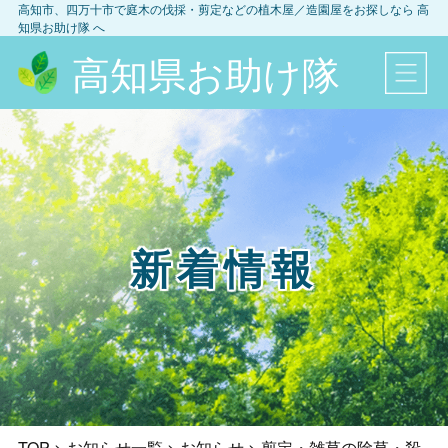
高知市、四万十市
で庭木の伐採・剪定などの植木屋／造園屋をお探しなら
高
知県お助け隊
へ
高知県お助け隊
新着情報
TOP
>
お知らせ一覧
>
お知らせ
>
剪定・雑草の除草・殺