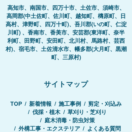
高知市、南国市、四万十市、土佐市、須崎市、
高岡郡(中土佐町、佐川町、越知町、檮原町、日
高村、津野町、四万十町)、吾川郡(いの町、仁淀
川町) 、香南市、香美市、安芸郡(東洋町、奈半
利町、田野町、安田町、北川村、馬路村、芸西
村)、宿毛市、土佐清水市、幡多郡(大月町、黒潮
町、三原村)
サイトマップ
TOP
新着情報
施工事例
剪定・刈込み
伐採・植木
草刈り・芝刈り
庭木消毒・防虫対策
外構工事・エクステリア
よくある質問