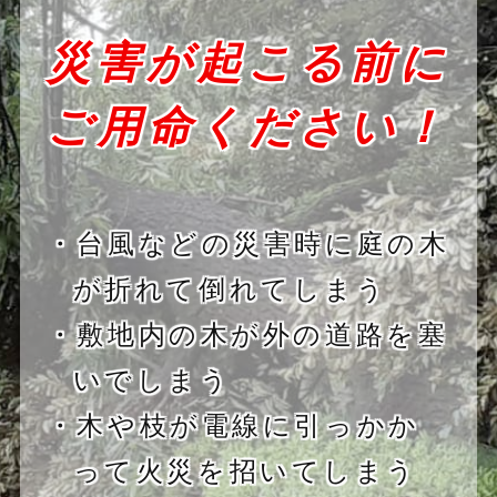
災害が起こる前に
ご用命ください！
・台風などの災害時に庭の木
が折れて倒れてしまう
・敷地内の木が外の道路を塞
いでしまう
・木や枝が電線に引っかか
って火災を招いてしまう