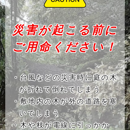
災害が起こる前に
ご用命ください！
・台風などの災害時に庭の木
が折れて倒れてしまう
・敷地内の木が外の道路を塞
いでしまう
・木や枝が電線に引っかか