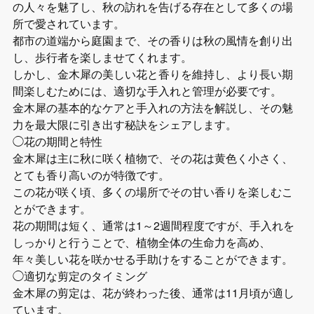
の人々を魅了し、秋の訪れを告げる存在として多くの場
所で愛されています。
都市の道端から庭園まで、その香りは秋の風情を創り出
し、歩行者を楽しませてくれます。
しかし、金木犀の美しい花と香りを維持し、より長い期
間楽しむためには、適切な手入れと管理が必要です。
金木犀の基本的なケアと手入れの方法を解説し、その魅
力を最大限に引き出す秘訣をシェアします。
◯花の期間と特性
金木犀は主に秋に咲く植物で、その花は黄色く小さく、
とても香り高いのが特徴です。
この花が咲く頃、多くの場所でその甘い香りを楽しむこ
とができます。
花の期間は短く、通常は1～2週間程度ですが、手入れを
しっかりと行うことで、植物全体の生命力を高め、
年々美しい花を咲かせる手助けをすることができます。
◯適切な剪定のタイミング
金木犀の剪定は、花が終わった後、通常は11月頃が適し
ています。