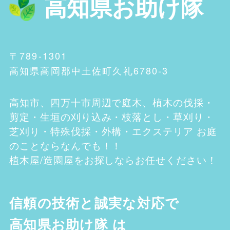
高知県お助け隊
〒789-1301
高知県高岡郡中土佐町久礼6780-3
高知市、四万十市
周辺で庭木、植木の伐採・
剪定・生垣の刈り込み・枝落とし・草刈り・
芝刈り・特殊伐採・外構・エクステリア お庭
のことならなんでも！！
植木屋/造園屋をお探しならお任せください！
信頼の技術と誠実な対応で
高知県お助け隊
は