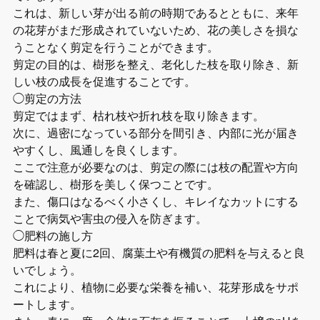
これは、新しい芽が出る前の時期であるとともに、来年
の花芽がまだ形成されていないため、花の美しさを損な
うことなく剪定を行うことができます。
剪定の目的は、樹形を整え、老化した枝を取り除き、新
しい枝の成長を促進することです。
◯剪定の方法
剪定ではまず、枯れ枝や折れ枝を取り除きます。
次に、過密になっている部分を間引き、内部に光が届き
やすくし、風通しを良くします。
ここで注意が必要なのは、剪定の際には枝の配置や方向
を確認し、樹形を美しく保つことです。
また、傷口はなるべく小さくし、キレイなカットにする
ことで病気や害虫の侵入を防ぎます。
◯肥料の施し方
肥料は春と夏に2回、腐葉土や有機質の肥料を与えると良
いでしょう。
これにより、植物に必要な栄養を補い、花芽形成をサポ
ートします。