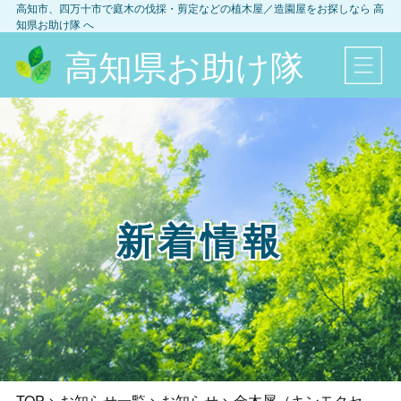
高知市、四万十市
で庭木の伐採・剪定などの植木屋／造園屋をお探しなら
高
知県お助け隊
へ
高知県お助け隊
新着情報
TOP
>
お知らせ一覧
>
お知らせ
>
金木犀（キンモクセ