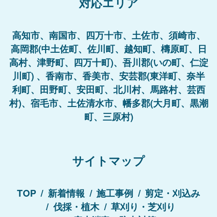
対応エリア
高知市、南国市、四万十市、土佐市、須崎市、
高岡郡(中土佐町、佐川町、越知町、檮原町、日
高村、津野町、四万十町)、吾川郡(いの町、仁淀
川町) 、香南市、香美市、安芸郡(東洋町、奈半
利町、田野町、安田町、北川村、馬路村、芸西
村)、宿毛市、土佐清水市、幡多郡(大月町、黒潮
町、三原村)
サイトマップ
TOP
新着情報
施工事例
剪定・刈込み
伐採・植木
草刈り・芝刈り