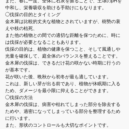
また、春に一度、全体に石灰を振ることで、土壌のpHを
中和し、栄養吸収を助ける手助けにもなります。
◯伐採の目的とタイミング
金木犀は比較的丈夫な植物とされていますが、樹勢の衰
えや枝の枯死、
また他の植物との間での適切な距離を保つために、時に
は伐採が必要となることもあります。
伐採の目的は、植物の健康を保つこと、そして風通しや
光量を確保して、庭全体のバランスを整えることです。
金木犀の伐採は、できるだけ花の咲かない時期に行うの
が基本です。
花が咲いた後、晩秋から初冬が最も適しています。
これは、新しい芽が出る前であり、植物が休眠期に入る
ため、ダメージを最小限に抑えることができます。
◯伐採の方法
金木犀の伐採は、病害や枯れてしまった部分を除去する
ためや、過密になってしまっている部分を整理するため
に行います。
また、形状のコントロールも大切なポイントです。