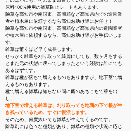
原料100%使用の雑草防止シートもあります。
除草を高知市や南国市、高岡郡など高知県内での造園業
者や植木屋に依頼するなら高知お助け隊にお任せ！
除草を高知市や南国市、高岡郡など高知県内の造園業者
や植木屋に依頼するなら、高知お助け隊がお手伝いしま
す。
雑草は驚くほど早く成長します。
せっかく雑草を刈り取って綺麗にしても、数ヶ月もする
とまた元の状態に戻ってしまったという経験は誰にでも
あるはずです。
雑草は種が落ちて増えるものもありますが、地下茎で増
えるものもあります。
種で増える雑草は知らない間に庭のあちこちで芽を出
し、
地下茎で増える雑草は、刈り取っても地面の下で根が生
き残っているため、すぐに復活します。
そのため、何度抜いても雑草が生えてくるのです。
除草剤には色々な種類があり、雑草の種類や状況に応じ