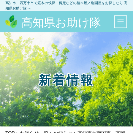
高知市、四万十市
で庭木の伐採・剪定などの植木屋／造園屋をお探しなら
高
知県お助け隊
へ
高知県お助け隊
新着情報
TOP
>
お知らせ一覧
>
お知らせ
>
高知市や南国市、高岡