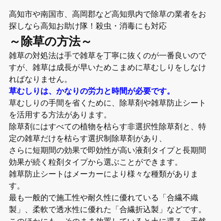
高知市や南国市、高岡郡など高知県内で除草の業者をお
探しなら高知お助け隊！殺虫・消毒にも対応
～除草の方法～
雑草の対処法は手で雑草を丁寧に抜くのが一番良いので
すが、雑草は成長が早いためこまめに草むしりをしなけ
ればなりません。
草むしりは、かなりの労力と時間が必要です。
草むしりの手間を省くために、除草剤や雑草防止シート
を活用する方法があります。
除草剤にはすべての植物を枯らす非選択性除草剤と、特
定の雑草だけを枯らす選択制除草剤があり、
さらに短期間の効果で即効性が高い液剤タイプと長期間
効果が続く粒剤タイプから選ぶことができます。
雑草防止シートはメーカーにより様々な種類がありま
す。
最も一般的で施工性や耐久性に優れている「合繊不織
製」、柔軟で透水性に優れた「合繊折込製」などです。
このほかにも、そのまま放置していると土に還る、天然