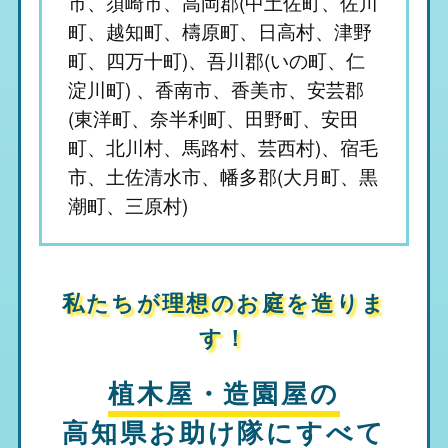
市、須崎市、高岡郡(中土佐町、佐川
町、越知町、檮原町、日高村、津野
町、四万十町)、吾川郡(いの町、仁
淀川町) 、香南市、香美市、安芸郡
(東洋町、奈半利町、田野町、安田
町、北川村、馬路村、芸西村)、宿毛
市、土佐清水市、幡多郡(大月町、黒
潮町、三原村)
私たちが理想のお庭を造りま
す！
植木屋・造園屋の
高知県お助け隊
にすべて