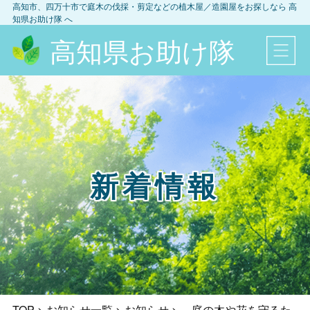
高知市、四万十市
で庭木の伐採・剪定などの植木屋／造園屋をお探しなら
高
知県お助け隊
へ
高知県お助け隊
新着情報
TOP
>
お知らせ一覧
>
お知らせ
>
～庭の木や花を守るた