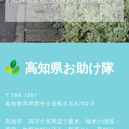
高知県お助け隊
〒789-1301
高知県高岡郡中土佐町久礼6780-3
高知市、四万十市
周辺で庭木、植木の伐採・
剪定・生垣の刈り込み・枝落とし・草刈り・