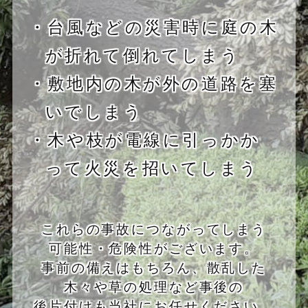
・台風などの災害時に庭の木
が折れて倒れてしまう
・敷地内の木が外の道路を塞
いでしまう
・木や枝が電線に引っかか
って火災を招いてしまう
これらの事故につながってしまう
可能性・危険性がございます。
事前の備えはもちろん、散乱した
木々や草の処理など事後の
後片付けも当社にお任せください。