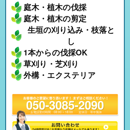
庭木・植木の伐採
庭木・植木の剪定
生垣の刈り込み・枝落と
し
1本からの伐採OK
草刈り・芝刈り
外構・エクステリア
050-3085-2090
お電話受付時間
08:00 ~ 18:00
定休日
年中無休