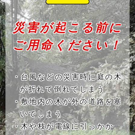
災害が起こる前に
ご用命ください！
・台風などの災害時に庭の木
が折れて倒れてしまう
・敷地内の木が外の道路を塞
いでしまう
・木や枝が電線に引っかか