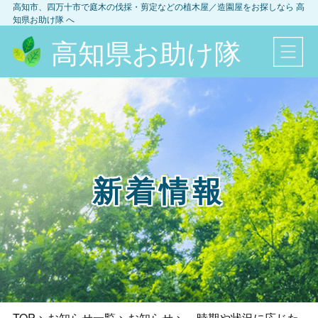
高知市、四万十市
で庭木の伐採・剪定などの植木屋／造園屋をお探しなら
高
知県お助け隊
へ
高知県お助け隊
新着情報
TOP
>
お知らせ一覧
>
お知らせ
>
～時期や状況に応じた